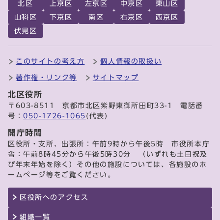
北区
上京区
左京区
中京区
東山区
山科区
下京区
南区
右京区
西京区
伏見区
このサイトの考え方
個人情報の取扱い
著作権・リンク等
サイトマップ
北区役所
〒603-8511 京都市北区紫野東御所田町33-1 電話番
号：
050-1726-1065
(代表)
開庁時間
区役所・支所、出張所：午前9時から午後5時 市役所本庁
舎：午前8時45分から午後5時30分 （いずれも土日祝及
び年末年始を除く）その他の施設については、各施設のホ
ームページ等をご覧ください。
区役所へのアクセス
組織一覧