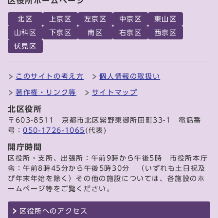
区役所ホームページ
北区
上京区
左京区
中京区
東山区
山科区
下京区
南区
右京区
西京区
伏見区
このサイトの考え方
個人情報の取扱い
著作権・リンク等
サイトマップ
北区役所
〒603-8511 京都市北区紫野東御所田町33-1 電話番
号：
050-1726-1065
(代表)
開庁時間
区役所・支所、出張所：午前9時から午後5時 市役所本庁
舎：午前8時45分から午後5時30分 （いずれも土日祝及
び年末年始を除く）その他の施設については、各施設のホ
ームページ等をご覧ください。
区役所へのアクセス