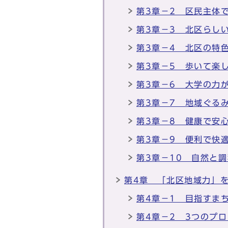
第3章－2 区民主体
第3章－3 北区らし
第3章－4 北区の特
第3章－5 歩いて楽
第3章－6 大学の力
第3章－7 地域ぐる
第3章－8 健康で安
第3章－9 便利で快
第3章－10 自然と
第4章 「北区地域力」
第4章－1 目指すま
第4章－2 3つのプ