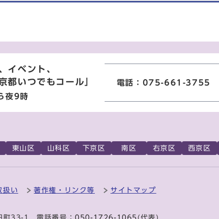
、イベント、
京都いつでもコール」
電話：075-661-3755
ら夜9時
東山区
山科区
下京区
南区
右京区
西京区
取扱い
著作権・リンク等
サイトマップ
田町33-1 電話番号：
050-1726-1065
(代表)