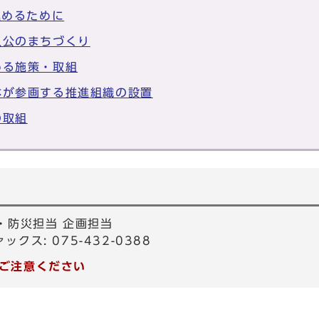
進めるために
人公のまちづくり
める施策・取組
体が参画する推進組織の設置
の取組
・防災担当 企画担当
ァックス: 075-432-0388
ご注意ください