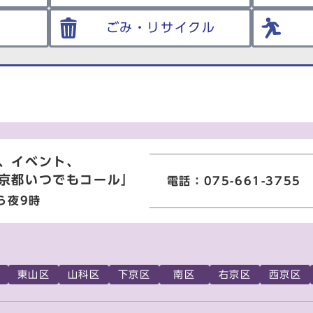
ごみ・リサイクル
、イベント、
京都いつでもコール」
電話：075-661-3755
ら夜9時
東山区
山科区
下京区
南区
右京区
西京区