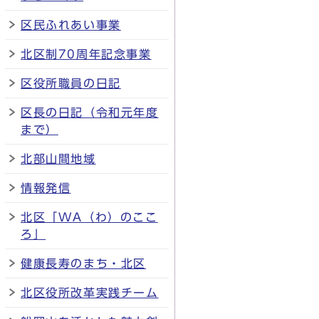
区民ふれあい事業
北区制70周年記念事業
区役所職員の日記
区長の日記（令和元年度
まで）
北部山間地域
情報発信
北区「WA（わ）のここ
ろ」
健康長寿のまち・北区
北区役所改革実践チーム