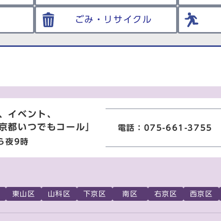
ごみ・リサイクル
、イベント、
京都いつでもコール」
電話：075-661-3755
ら夜9時
東山区
山科区
下京区
南区
右京区
西京区