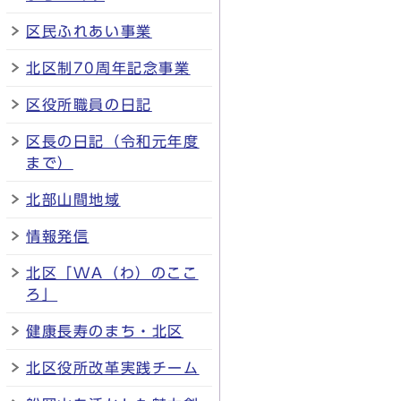
区民ふれあい事業
北区制70周年記念事業
区役所職員の日記
区長の日記（令和元年度
まで）
北部山間地域
情報発信
北区「WA（わ）のここ
ろ」
健康長寿のまち・北区
北区役所改革実践チーム