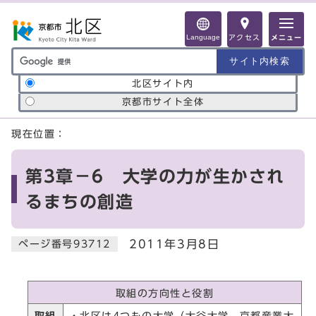
ページの先頭です
Language
アクセス
メニュー
サイト内検索の範囲
北区サイト内
京都市サイト全体
ここから本文です
現在位置：
第3章－6 大学の力が生かされ
るまちの創造
2011年3月8日
ページ番号93712
取組の方向性と役割
取組
・北区は4つもの大学（大谷大学，京都産業大