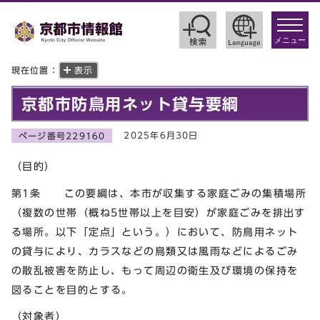
toggle
navigat
メニュー
現在位置：
表示
京都市防鳥用ネット貸与要綱
2025年6月30日
ページ番号229160
（目的）
第1条 この要綱は、本市が収集する家庭ごみの集積場所
（複数の世帯（概ね5世帯以上を目安）が家庭ごみを排出す
る場所。以下「定点」という。）において、防鳥用ネット
の貸与により、カラスなどの鳥類又は風雨などによるごみ
の散乱被害を防止し、もって周辺の衛生及び環境の保持を
図ることを目的とする。
（対象者）