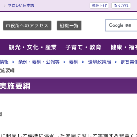
やさしい日本語
読み上げ
ふりがな
市役所へのアクセス
組織一覧
報
観光・文化・産業
子育て・教育
健康・福
情報
条例・要綱・公報等
要綱
環境政策局
まち美
実施要綱
実施要綱
綱
等に起因して便槽に浸水した家屋に対して実施する緊急く