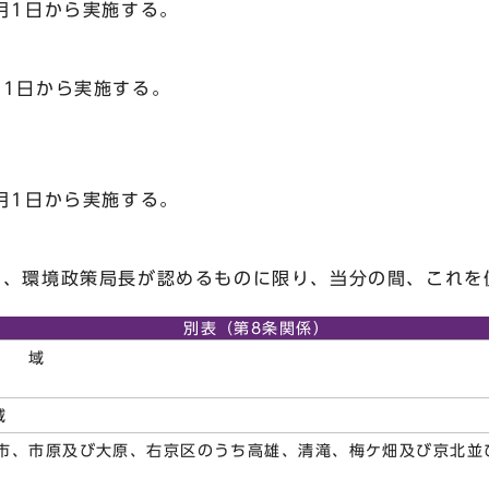
月1日から実施する。
1日から実施する。
月1日から実施する。
は、環境政策局長が認めるものに限り、当分の間、これを
別表（第8条関係）
 域
域
市、市原及び大原、右京区のうち高雄、清滝、梅ケ畑及び京北並