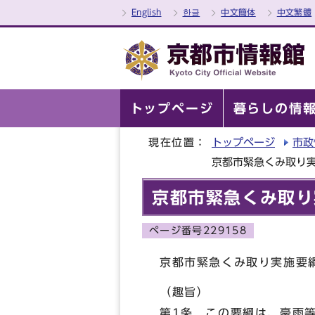
English
한글
中文簡体
中文繁體
トップページ
暮らしの情
現在位置：
トップページ
市政
京都市緊急くみ取り
京都市緊急くみ取り
ページ番号229158
京都市緊急くみ取り実施要
（趣旨）
第1条 この要綱は、豪雨