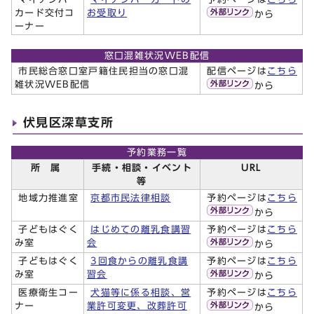
カード交付コ
お受取り
から
ーナー
窓口混雑状況WEB配信
市民総合窓口室戸籍住民担当の窓口混
配信ページは
こちら
雑状況WEB配信
から
伏見区深草支所
予約業務一覧
所 属
手続・相談・イベント
URL
等
地域力推進室
京都市民法律相談
予約ページは
こちら
から
子どもはぐく
はじめての離乳食講習
予約ページは
こちら
み室
会
から
子どもはぐく
3回食からの離乳食講
予約ページは
こちら
み室
習会
から
医療衛生コー
犬猫等に係る相談、営
予約ページは
こちら
ナー
業許可変更、改葬許可
から