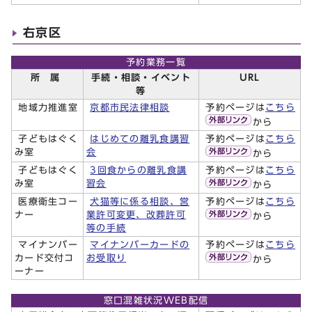
右京区
予約業務一覧
所 属
手続・相談・イベント
URL
等
地域力推進室
京都市民法律相談
予約ページは
こちら
から
子どもはぐく
はじめての離乳食講習
予約ページは
こちら
み室
会
から
子どもはぐく
3回食からの離乳食講
予約ページは
こちら
み室
習会
から
医療衛生コー
犬猫等に係る相談、営
予約ページは
こちら
ナー
業許可変更、改葬許可
から
等の手続
マイナンバー
マイナンバーカードの
予約ページは
こちら
カード交付コ
お受取り
から
ーナー
窓口混雑状況WEB配信