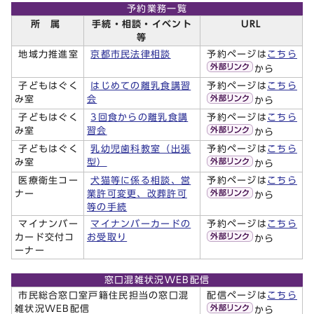
予約業務一覧
所 属
手続・相談・イベント
URL
等
地域力推進室
京都市民法律相談
予約ページは
こちら
から
子どもはぐく
はじめての離乳食講習
予約ページは
こちら
み室
会
から
子どもはぐく
3回食からの離乳食講
予約ページは
こちら
み室
習会
から
子どもはぐく
乳幼児歯科教室（出張
予約ページは
こちら
み室
型）
から
医療衛生コー
犬猫等に係る相談、営
予約ページは
こちら
ナー
業許可変更、改葬許可
から
等の手続
マイナンバー
マイナンバーカードの
予約ページは
こちら
カード交付コ
お受取り
から
ーナー
窓口混雑状況WEB配信
市民総合窓口室戸籍住民担当の窓口混
配信ページは
こちら
雑状況WEB配信
から