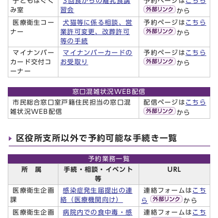
子どもはぐく
3回食からの離乳食講
予約ページは
こちら
み室
習会
から
医療衛生コー
犬猫等に係る相談、営
予約ページは
こちら
ナー
業許可変更、改葬許可
から
等の手続
マイナンバー
マイナンバーカードの
予約ページは
こちら
カード交付コ
お受取り
から
ーナー
窓口混雑状況WEB配信
市民総合窓口室戸籍住民担当の窓口混
配信ページは
こちら
雑状況WEB配信
から
区役所支所以外で予約可能な手続き一覧
予約業務一覧
所 属
手続・相談・イベント
URL
等
医療衛生企画
感染症発生届提出の連
連絡フォームは
こち
課
絡（医療機関向け）
ら
から
医療衛生企画
病院内での食中毒・感
連絡フォームは
こち