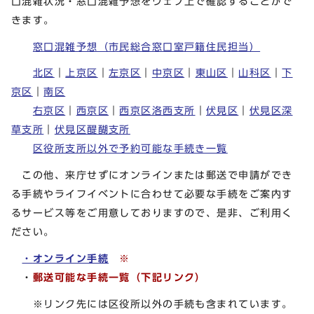
口混雑状況・窓口混雑予想をウェブ上で確認することがで
きます。
窓口混雑予想（市民総合窓口室戸籍住民担当）
北区
｜
上京区
｜
左京区
｜
中京区
｜
東山区
｜
山科区
｜
下
京区
｜
南区
右京区
｜
西京区
｜
西京区洛西支所
｜
伏見区
｜
伏見区深
草支所
｜
伏見区醍醐支所
区役所支所以外で予約可能な手続き一覧
この他、来庁せずにオンラインまたは郵送で申請ができ
る手続やライフイベントに合わせて必要な手続をご案内す
るサービス等をご用意しておりますので、是非、ご利用く
ださい。
・
オンライン手続
※
・
郵送可能な手続一覧（下記リンク）
※リンク先には区役所以外の手続も含まれています。