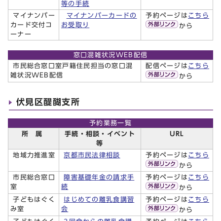
等の手続
マイナンバー
マイナンバーカードの
予約ページは
こちら
カード交付コ
お受取り
から
ーナー
窓口混雑状況WEB配信
市民総合窓口室戸籍住民担当の窓口混
配信ページは
こちら
雑状況WEB配信
から
伏見区醍醐支所
予約業務一覧
所 属
手続・相談・イベント
URL
等
地域力推進室
京都市民法律相談
予約ページは
こちら
から
市民総合窓口
障害基礎年金の請求手
予約ページは
こちら
室
続
から
子どもはぐく
はじめての離乳食講習
予約ページは
こちら
み室
会
から