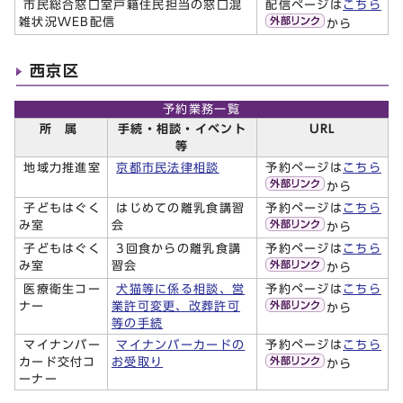
市民総合窓口室戸籍住民担当の窓口混
配信ページは
こちら
雑状況WEB配信
から
西京区
予約業務一覧
所 属
手続・相談・イベント
URL
等
地域力推進室
京都市民法律相談
予約ページは
こちら
から
子どもはぐく
はじめての離乳食講習
予約ページは
こちら
み室
会
から
子どもはぐく
3回食からの離乳食講
予約ページは
こちら
み室
習会
から
医療衛生コー
犬猫等に係る相談、営
予約ページは
こちら
ナー
業許可変更、改葬許可
から
等の手続
マイナンバー
マイナンバーカードの
予約ページは
こちら
カード交付コ
お受取り
から
ーナー