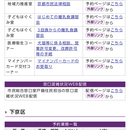
地域力推進室
京都市民法律相談
予約ページは
こちら
から
子どもはぐく
はじめての離乳食講習
予約ページは
こちら
み室
会
から
子どもはぐく
3回食からの離乳食講
予約ページは
こちら
み室
習会
から
医療衛生コー
犬猫等に係る相談、営
予約ページは
こちら
ナー
業許可変更、改葬許可
から
等の手続
マイナンバー
マイナンバーカードの
予約ページは
こちら
カード交付コ
お受取り
から
ーナー
窓口混雑状況WEB配信
市民総合窓口室戸籍住民担当の窓口混
配信ページは
こちら
雑状況WEB配信
から
下京区
予約業務一覧