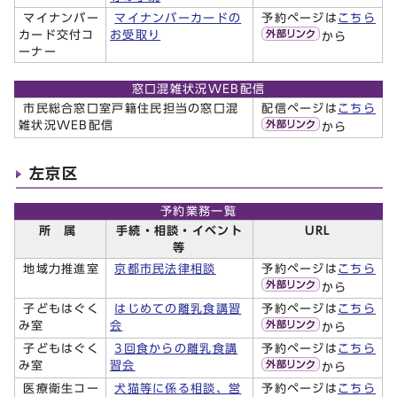
マイナンバー
マイナンバーカードの
予約ページは
こちら
カード交付コ
お受取り
から
ーナー
窓口混雑状況WEB配信
市民総合窓口室戸籍住民担当の窓口混
配信ページは
こちら
雑状況WEB配信
から
左京区
予約業務一覧
所 属
手続・相談・イベント
URL
等
地域力推進室
京都市民法律相談
予約ページは
こちら
から
子どもはぐく
はじめての離乳食講習
予約ページは
こちら
み室
会
から
子どもはぐく
3回食からの離乳食講
予約ページは
こちら
み室
習会
から
医療衛生コー
犬猫等に係る相談、営
予約ページは
こちら