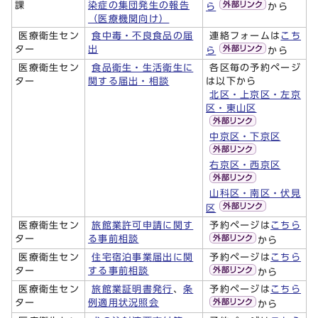
課
染症の集団発生の報告
ら
から
（医療機関向け）
医療衛生セン
食中毒・不良食品の届
連絡フォームは
こち
ター
出
ら
から
医療衛生セン
食品衛生・生活衛生に
各区毎の予約ページ
ター
関する届出・相談
は以下から
北区・上京区・左京
区・東山区
中京区・下京区
右京区・西京区
山科区・南区・伏見
区
医療衛生セン
旅館業許可申請に関す
予約ページは
こちら
ター
る事前相談
から
医療衛生セン
住宅宿泊事業届出に関
予約ページは
こちら
ター
する事前相談
から
医療衛生セン
旅館業証明書発行
、
条
予約ページは
こちら
ター
例適用状況照会
から