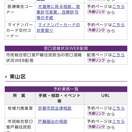
医療衛生コー
犬猫等に係る相談、営
予約ページは
こちら
ナー
業許可変更、改葬許可
から
等の手続
マイナンバー
マイナンバーカードの
予約ページは
こちら
カード交付コ
お受取り
から
ーナー
窓口混雑状況WEB配信
市民総合窓口室戸籍住民担当の窓口混雑
配信ページは
こちら
状況WEB配信
から
東山区
予約業務一覧
所 属
手続・相談・イベント
URL
等
地域力推進室
京都市民法律相談
予約ページは
こちら
から
市民総合窓口
戸籍届出の相談
予約ページは
こちら
室戸籍住民担
から