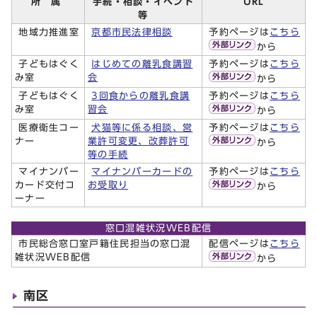
所 属
手続・相談・イベント
URL
等
地域力推進室
京都市民法律相談
予約ページは
こちら
から
子どもはぐく
はじめての離乳食講習
予約ページは
こちら
み室
会
から
子どもはぐく
3回食からの離乳食講
予約ページは
こちら
み室
習会
から
医療衛生コー
犬猫等に係る相談、営
予約ページは
こちら
ナー
業許可変更、改葬許可
から
等の手続
マイナンバー
マイナンバーカードの
予約ページは
こちら
カード交付コ
お受取り
から
ーナー
窓口混雑状況WEB配信
市民総合窓口室戸籍住民担当の窓口混
配信ページは
こちら
雑状況WEB配信
から
南区