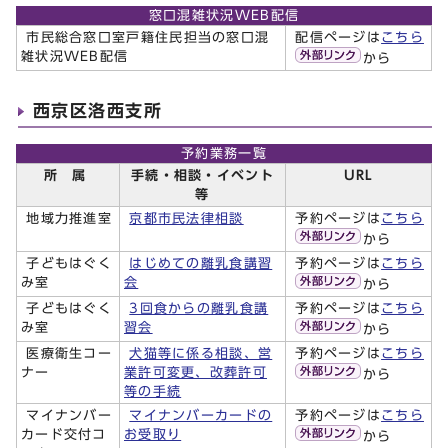
窓口混雑状況WEB配信
市民総合窓口室戸籍住民担当の窓口混
配信ページは
こちら
雑状況WEB配信
から
西京区洛西支所
予約業務一覧
所 属
手続・相談・イベント
URL
等
地域力推進室
京都市民法律相談
予約ページは
こちら
から
子どもはぐく
はじめての離乳食講習
予約ページは
こちら
み室
会
から
子どもはぐく
3回食からの離乳食講
予約ページは
こちら
み室
習会
から
医療衛生コー
犬猫等に係る相談、営
予約ページは
こちら
ナー
業許可変更、改葬許可
から
等の手続
マイナンバー
マイナンバーカードの
予約ページは
こちら
カード交付コ
お受取り
から