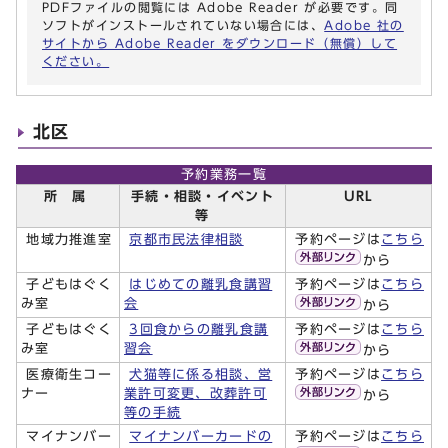
PDFファイルの閲覧には Adobe Reader が必要です。同
ソフトがインストールされていない場合には、
Adobe 社の
サイトから Adobe Reader をダウンロード（無償）して
ください。
北区
予約業務一覧
所 属
手続・相談・イベント
URL
等
地域力推進室
京都市民法律相談
予約ページは
こちら
から
子どもはぐく
はじめての離乳食講習
予約ページは
こちら
み室
会
から
子どもはぐく
3回食からの離乳食講
予約ページは
こちら
み室
習会
から
医療衛生コー
犬猫等に係る相談、営
予約ページは
こちら
ナー
業許可変更、改葬許可
から
等の手続
マイナンバー
マイナンバーカードの
予約ページは
こちら