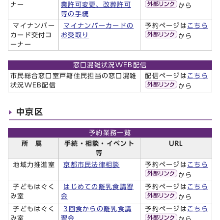
ナー
業許可変更、改葬許可
から
等の手続
マイナンバー
マイナンバーカードの
予約ページは
こちら
カード交付コ
お受取り
から
ーナー
窓口混雑状況WEB配信
市民総合窓口室戸籍住民担当の窓口混雑
配信ページは
こちら
状況WEB配信
から
中京区
予約業務一覧
所 属
手続・相談・イベント
URL
等
地域力推進室
京都市民法律相談
予約ページは
こちら
から
子どもはぐく
はじめての離乳食講習
予約ページは
こちら
み室
会
から
子どもはぐく
3回食からの離乳食講
予約ページは
こちら
み室
習会
から