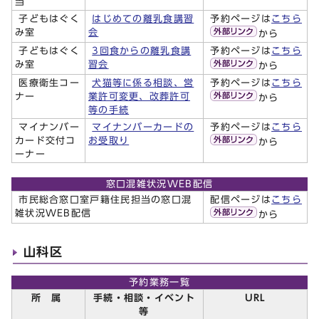
当
子どもはぐく
はじめての離乳食講習
予約ページは
こちら
み室
会
から
子どもはぐく
3回食からの離乳食講
予約ページは
こちら
み室
習会
から
医療衛生コー
犬猫等に係る相談、営
予約ページは
こちら
ナー
業許可変更、改葬許可
から
等の手続
マイナンバー
マイナンバーカードの
予約ページは
こちら
カード交付コ
お受取り
から
ーナー
窓口混雑状況WEB配信
市民総合窓口室戸籍住民担当の窓口混
配信ページは
こちら
雑状況WEB配信
から
山科区
予約業務一覧
所 属
手続・相談・イベント
URL
等