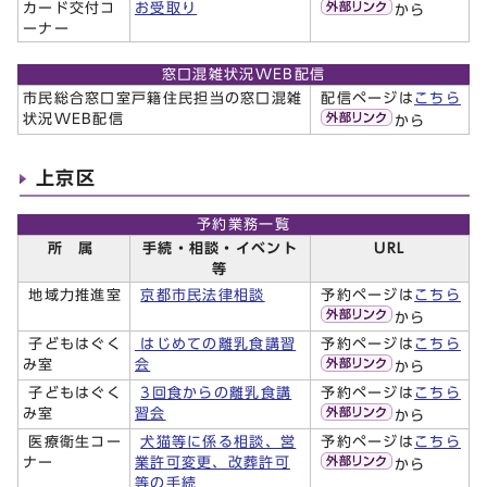
カード交付コ
お受取り
から
ーナー
窓口混雑状況WEB配信
市民総合窓口室戸籍住民担当の窓口混雑
配信ページは
こちら
状況WEB配信
から
上京区
予約業務一覧
所 属
手続・相談・イベント
URL
等
地域力推進室
京都市民法律相談
予約ページは
こちら
から
子どもはぐく
はじめての離乳食講習
予約ページは
こちら
み室
会
から
子どもはぐく
3回食からの離乳食講
予約ページは
こちら
み室
習会
から
医療衛生コー
犬猫等に係る相談、営
予約ページは
こちら
ナー
業許可変更、改葬許可
から
等の手続