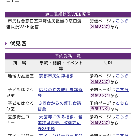
ーナー
窓口混雑状況WEB配信
市民総合窓口室戸籍住民担当の窓口混
配信ページは
こちら
雑状況WEB配信
から
伏見区
予約業務一覧
所 属
手続・相談・イベント
URL
等
地域力推進室
京都市民法律相談
予約ページは
こちら
から
子どもはぐく
はじめての離乳食講習
予約ページは
こちら
み室
会
から
子どもはぐく
3回食からの離乳食講
予約ページは
こちら
み室
習会
から
医療衛生コー
犬猫等に係る相談、営
予約ページは
こちら
ナー
業許可変更、改葬許可
から
等の手続
マイナンバー
マイナンバーカードの
予約ページは
こちら