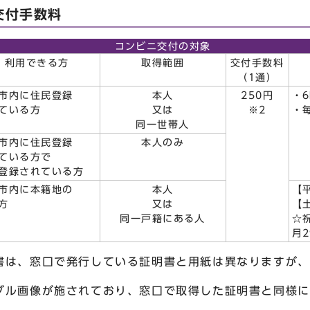
交付手数料
コンビニ交付の対象
利用できる方
取得範囲
交付手数料
（1通）
市内に住民登録
本人
250円
・6
ている方
又は
※2
・
同一世帯人
市内に住民登録
本人のみ
ている方で
登録されている方
市内に本籍地の
本人
【
方
又は
【
同一戸籍にある人
☆
月
書は、窓口で発行している証明書と用紙は異なりますが、
ブル画像が施されており、窓口で取得した証明書と同様に