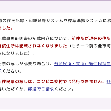
本市の住民記録・印鑑登録システムを標準準拠システムに
ました。
記載事項証明書の記載内容について、
前住所が現在の住所
当該住所は記載されなくなりました
（もう一つ前の他市町
うになりました）。
票の写しが必要な場合は、
各区役所・支所戸籍住民担当
求
ください。
た住民票の写しは、コンビニ交付では発行できません。
各
得いただくか、
郵送でご請求
ください。