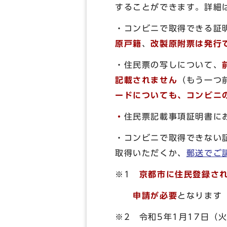
することができます。詳細
・コンビニで取得できる証
原戸籍
、
改製原附票
は発行
・住民票の写しについて、
記載されません
（もう一つ
ードについても、コンビニ
・
住民票記載事項証明書に
・コンビニで取得できない
取得いただくか、
郵送でご
※1
京都市に住民登録さ
申請が必要
となります
※2 令和5年1月17日（