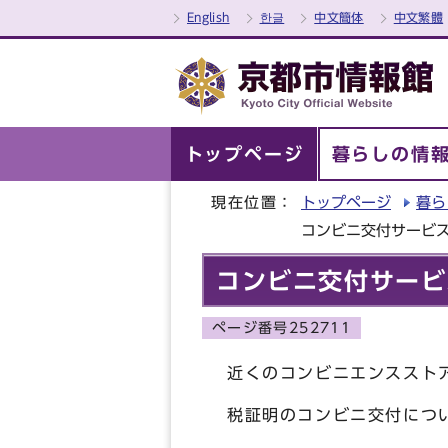
English
한글
中文簡体
中文繁體
トップページ
暮らしの情
現在位置：
トップページ
暮ら
コンビニ交付サービ
コンビニ交付サービ
ページ番号252711
近くのコンビニエンススト
税証明のコンビニ交付につ