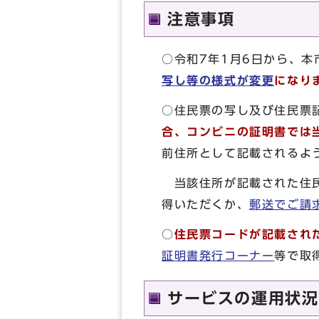
注意事項
○令和7年1月6日から、
写し等の様式が変更
になり
○住民票の写し及び住民票
合、コンビニの証明書では
前住所として記載されるよ
当該住所が記載された住民
得いただくか、
郵送でご請
○
住民票コードが記載され
証明書発行コーナー
等で取
サービスの運用状況