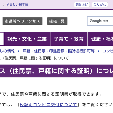
やさしい日本語
読み上げ
ふりがな
市役所へのアクセス
組織一覧
報
観光・文化・産業
子育て・教育
健康・福
しの情報
戸籍・住民票・印鑑登録・臨時運行許可等
コン
ス（住民票、戸籍に関する証明）について
ス（住民票、戸籍に関する証明）につ
アで、住民票や戸籍に関する証明書が取得できます。
いては、「
税証明コンビニ交付について
」をご覧ください