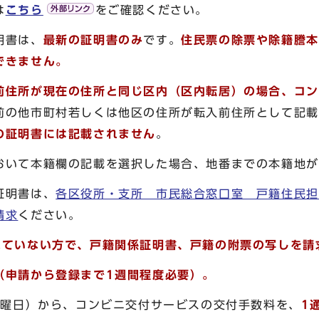
は
こちら
をご確認ください。
明書は、
最新の証明書のみ
です。
住民票の除票や除籍謄本
できません。
前住所が現在の住所と同じ区内（区内転居）の場合、コン
前の他市町村若しくは他区の住所が転入前住所として記載
の証明書には記載されません
。
おいて本籍欄の記載を選択した場合、地番までの本籍地が
証明書は、
各区役所・支所 市民総合窓口室 戸籍住民担
請求
ください。
れていない方で、戸籍関係証明書、戸籍の附票の写しを請
（申請から登録まで1週間程度必要）。
火曜日）から、コンビニ交付サービスの交付手数料を、
1