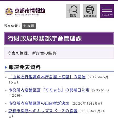
toggle
navigat
メニュー
現在位置：
表示
行財政局総務部庁舎管理課
庁舎の管理、新庁舎の整備
報道発表資料
「山鉾巡行鑑賞＠本庁舎屋上庭園」の開催
（2026年5月
15日）
市役所内店舗区画「ててまち」の開業日決定
（2026年3
月26日）
市役所内店舗区画の出店者が決定
（2026年1月28日）
京都市役所へのキッズスペースの設置
（2026年1月16
日）