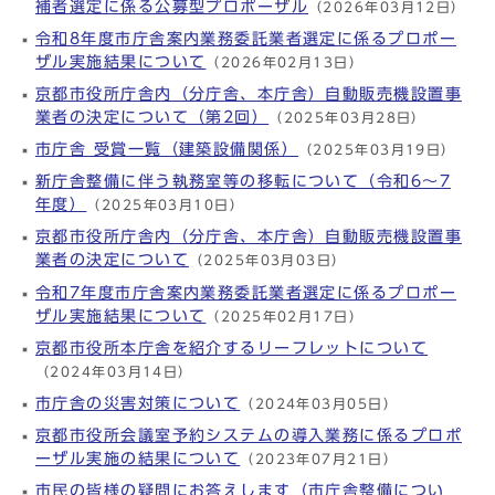
補者選定に係る公募型プロポーザル
（2026年03月12日）
令和8年度市庁舎案内業務委託業者選定に係るプロポー
ザル実施結果について
（2026年02月13日）
京都市役所庁舎内（分庁舎、本庁舎）自動販売機設置事
業者の決定について（第2回）
（2025年03月28日）
市庁舎 受賞一覧（建築設備関係）
（2025年03月19日）
新庁舎整備に伴う執務室等の移転について（令和6～7
年度）
（2025年03月10日）
京都市役所庁舎内（分庁舎、本庁舎）自動販売機設置事
業者の決定について
（2025年03月03日）
令和7年度市庁舎案内業務委託業者選定に係るプロポー
ザル実施結果について
（2025年02月17日）
京都市役所本庁舎を紹介するリーフレットについて
（2024年03月14日）
市庁舎の災害対策について
（2024年03月05日）
京都市役所会議室予約システムの導入業務に係るプロポ
ーザル実施の結果について
（2023年07月21日）
市民の皆様の疑問にお答えします（市庁舎整備につい