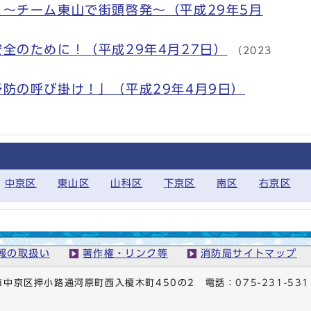
～チーム東山で街頭啓発～（平成29年5月
）
全のために！（平成29年4月27日）
（2023
防の呼び掛け！」（平成29年4月9日）
中京区
東山区
山科区
下京区
南区
右京区
報の取扱い
著作権・リンク等
消防局サイトマップ
京都市中京区押小路通河原町西入榎木町450の2
電話：
075-231-531