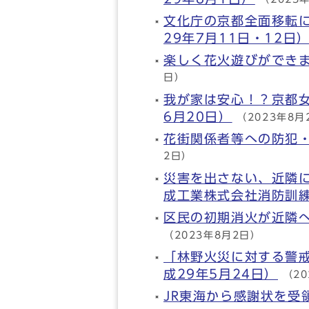
文化庁の京都全面移転
29年7月11日・12日
楽しく花火遊びができま
日）
我が家は安心！？京都女
6月20日）
（2023年8月
花街関係者等への防犯・
2日）
災害を出さない、近隣
成工業株式会社消防訓練
区民の初期消火が近隣へ
（2023年8月2日）
「林野火災に対する警
成29年5月24日）
（2
JR東海から感謝状を受