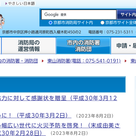
京都市消防局サイト内
京都市サイト全
31 京都市中京区押小路通河原町西入榎木町450の2 電話番号：
075-231-5311
消防局の
市内の消防署
申請・
運営情報
消防団
内の消防署・消防団
東山消防署(電話：075-541-0191)
東
力に対して感謝状を贈呈（平成30年3月12
に！（平成30年3月2日）
（2023年8月2日）
め幅広い世代に火災予防を啓発！（末成由美さ
30年2月28日）
（2023年8月2日）