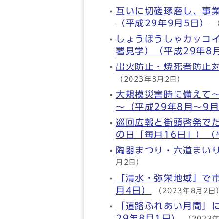
互いに切磋琢磨し、事
（平成29年9月5日）
しょうぼうしゃカッコ
署見学）（平成29年8
出火防止・焼死者防止対
（2023年8月2日）
大規模災害時に備えて
～（平成29年8月～9
巡回広報と街頭啓発で
の日「毎月16日」）（
陶器まつり・六道まいり
月2日）
「清水・弥栄地域」で市
月4日）
（2023年8月2日
「道路ふれあい月間」
29年8月1日）
（2023