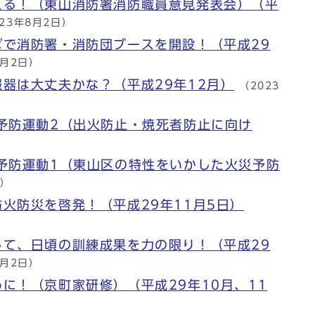
える！（東山消防署消防職員意見発表会）（平
023年8月2日）
ばで消防署・消防団ブースを開設！（平成29
8月2日）
器は大丈夫かな？（平成29年12月）
（2023
予防運動2（出火防止・焼死者防止に向け
予防運動1（東山区の特性をいかした火災予防
日）
火防災を啓発！（平成29年11月5日）
して、日頃の訓練成果を力の限り！（平成29
8月2日）
に！（京町家研修）（平成29年10月、11