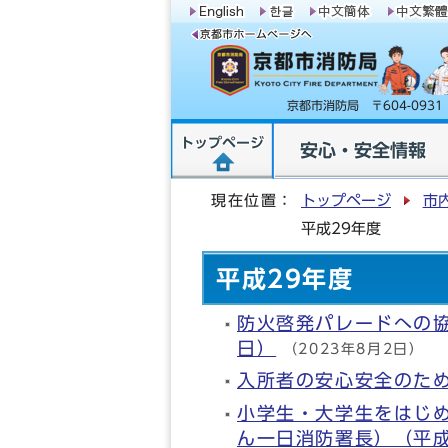
京都市消防局 〒604-09
トップページ
安心・安全情報
現在位置：
トップページ
市
平成29年度
平成29年度
防火啓発パレードへの協
日）
（2023年8月2日）
入所者の安心安全のため
小学生・大学生をはじ
ん一日消防署長）（平成