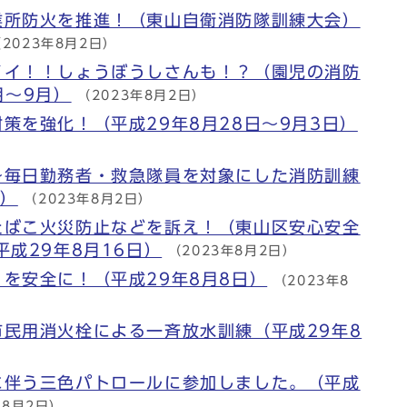
業所防火を推進！（東山自衛消防隊訓練大会）
（2023年8月2日）
イイ！！しょうぼうしさんも！？（園児の消防
月～9月）
（2023年8月2日）
策を強化！（平成29年8月28日～9月3日）
～毎日勤務者・救急隊員を対象にした消防訓練
月）
（2023年8月2日）
たばこ火災防止などを訴え！（東山区安心安全
平成29年8月16日）
（2023年8月2日）
を安全に！（平成29年8月8日）
（2023年8
民用消火栓による一斉放水訓練（平成29年8
）
に伴う三色パトロールに参加しました。（平成
年8月2日）