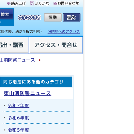
体
（局代表、消防全般の相談）
消防局へのアクセス
届出・講習
アクセス・問合せ
山消防署ニュース
同じ階層にある他のカテゴリ
東山消防署ニュース
令和7年度
令和6年度
令和5年度