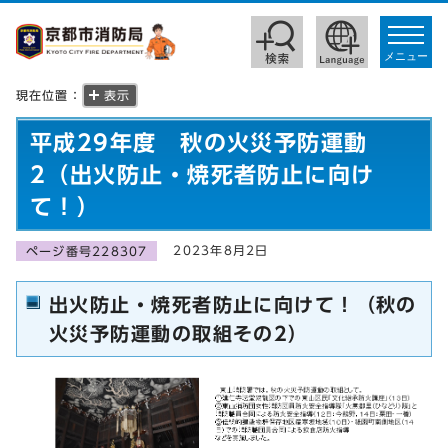
toggle
navigat
メニュー
現在位置：
表示
平成29年度 秋の火災予防運動
2（出火防止・焼死者防止に向け
て！）
2023年8月2日
ページ番号228307
出火防止・焼死者防止に向けて！（秋の
火災予防運動の取組その2）