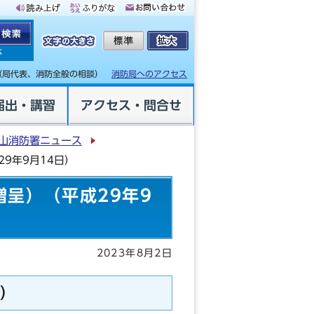
体
（局代表、消防全般の相談）
消防局へのアクセス
届出・講習
アクセス・問合せ
山消防署ニュース
9年9月14日）
呈）（平成29年9
2023年8月2日
）