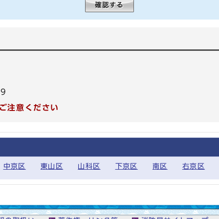
99
ご注意ください
中京区
東山区
山科区
下京区
南区
右京区