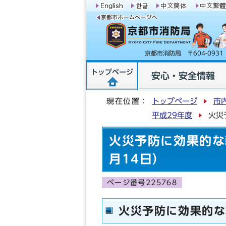
京都市消防局 〒604-09
トップページ
安心・安全情報
現在位置：
トップページ
市
平成29年度
火災
火災予防に効果的な
月14日）
ページ番号225768
火災予防に効果的な