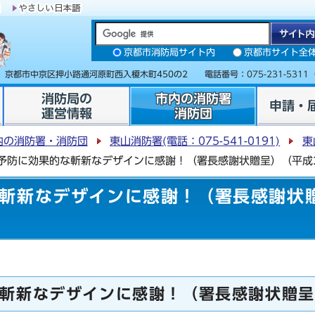
京都市消防局サイト内
京都市サイト全
31 京都市中京区押小路通河原町西入榎木町450の2 電話番号：
075-231-5311
消防局の
市内の消防署
申請・
運営情報
消防団
内の消防署・消防団
東山消防署(電話：075-541-0191)
東
予防に効果的な斬新なデザインに感謝！（署長感謝状贈呈）（平成2
斬新なデザインに感謝！（署長感謝状贈
斬新なデザインに感謝！（署長感謝状贈呈