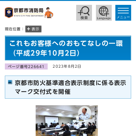
toggle
navigat
メニュー
現在位置：
表示
これもお客様へのおもてなしの一環
（平成29年10月2日）
2023年8月2日
ページ番号226641
京都市防火基準適合表示制度に係る表示
マーク交付式を開催