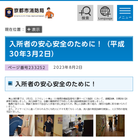
toggle
navigat
メニュー
現在位置：
表示
入所者の安心安全のために！（平成
30年3月2日）
2023年8月2日
ページ番号233252
入所者の安心安全のために！