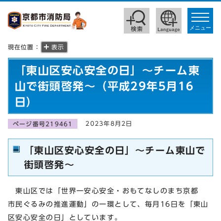
toggle
navigat
メニュー
現在位置：
表示
「東山区安心安全の日」～チーム東
山で街頭啓発～（平成29年5月16
日）
2023年8月2日
ページ番号219461
「東山区安心安全の日」～チーム東山で
街頭啓発～
東山区では「世界一安心安全・おもてなしのまち京都
市民ぐるみの推進運動」の一環として、毎月16日を「東山
区安心安全の日」としています。