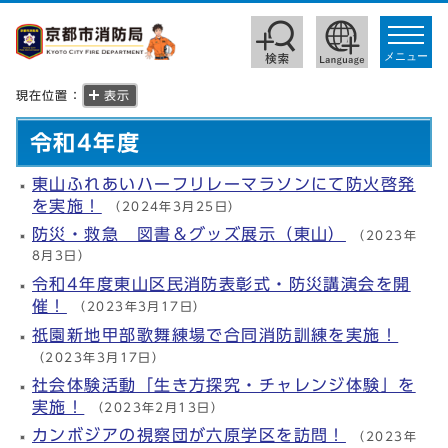
toggle
navigat
メニュー
現在位置：
表示
令和4年度
東山ふれあいハーフリレーマラソンにて防火啓発
を実施！
（2024年3月25日）
防災・救急 図書＆グッズ展示（東山）
（2023年
8月3日）
令和4年度東山区民消防表彰式・防災講演会を開
催！
（2023年3月17日）
祇園新地甲部歌舞練場で合同消防訓練を実施！
（2023年3月17日）
社会体験活動「生き方探究・チャレンジ体験」を
実施！
（2023年2月13日）
カンボジアの視察団が六原学区を訪問！
（2023年