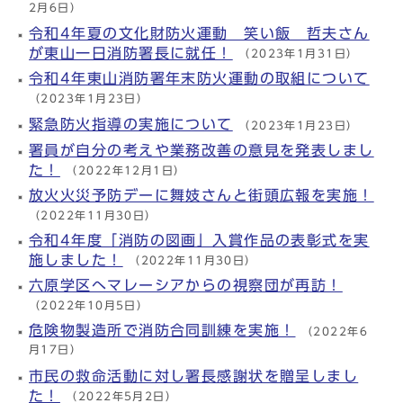
2月6日）
令和4年夏の文化財防火運動 笑い飯 哲夫さん
が東山一日消防署長に就任！
（2023年1月31日）
令和4年東山消防署年末防火運動の取組について
（2023年1月23日）
緊急防火指導の実施について
（2023年1月23日）
署員が自分の考えや業務改善の意見を発表しまし
た！
（2022年12月1日）
放火火災予防デーに舞妓さんと街頭広報を実施！
（2022年11月30日）
令和4年度「消防の図画」入賞作品の表彰式を実
施しました！
（2022年11月30日）
六原学区へマレーシアからの視察団が再訪！
（2022年10月5日）
危険物製造所で消防合同訓練を実施！
（2022年6
月17日）
市民の救命活動に対し署長感謝状を贈呈しまし
た！
（2022年5月2日）