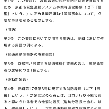
第1条 この要領は，高齢者等の焼死者防止対策を推進する
ため，京都市緊急通報システム事業等運営要綱（以下「要
綱」という。）に定める緊通連動住警器事業について，必
要な事項を定めるものとする。
（用語）
第2条 この要領において使用する用語は，要綱において使
用する用語の例による。
（緊通連動住警器の設置個数）
第3条 京都市が設置する緊通連動住警器の数は，連動希望
者の居宅につき1個とする。
（連動対象者）
第4条 要綱第17条第3号に規定する消防局長（以下「局
長」という。）が別に定める者とは，自力歩行が不能であ
ると認められる者その他消防署長（消防分署長を含む。以
下「署長等」という。）が緊通連動住警器を設置する必要