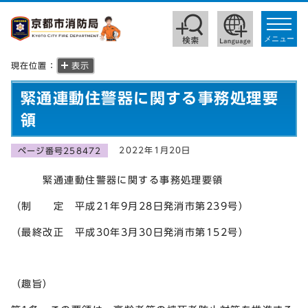
toggle
navigat
メニュー
現在位置：
表示
緊通連動住警器に関する事務処理要
領
2022年1月20日
ページ番号258472
緊通連動住警器に関する事務処理要領
（制 定 平成21年9月28日発消市第239号）
（最終改正 平成30年3月30日発消市第152号）
（趣旨）