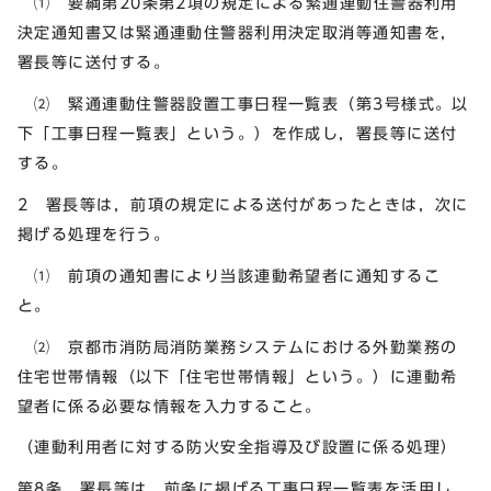
⑴ 要綱第20条第2項の規定による緊通連動住警器利用
決定通知書又は緊通連動住警器利用決定取消等通知書を，
署長等に送付する。
⑵ 緊通連動住警器設置工事日程一覧表（第3号様式。以
下「工事日程一覧表」という。）を作成し，署長等に送付
する。
2 署長等は，前項の規定による送付があったときは，次に
掲げる処理を行う。
⑴ 前項の通知書により当該連動希望者に通知するこ
と。
⑵ 京都市消防局消防業務システムにおける外勤業務の
住宅世帯情報（以下「住宅世帯情報」という。）に連動希
望者に係る必要な情報を入力すること。
（連動利用者に対する防火安全指導及び設置に係る処理）
第8条 署長等は，前条に掲げる工事日程一覧表を活用し，