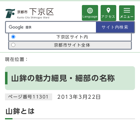
ページの先頭です
Language
アクセス
メニュー
サイト内検索の範囲
下京区サイト内
京都市サイト全体
ここから本文です
現在位置：
山鉾の魅力細見・細部の名称
2013年3月22日
ページ番号11301
山鉾とは