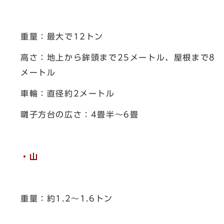
重量：最大で12トン
高さ：地上から鉾頭まで25メートル、屋根まで8
メートル
車輪：直径約2メートル
囃子方台の広さ：4畳半～6畳
・山
重量：約1.2～1.6トン