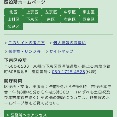
区役所ホームページ
北区
上京区
左京区
中京区
東山区
山科区
下京区
南区
右京区
西京区
伏見区
このサイトの考え方
個人情報の取扱い
著作権・リンク等
サイトマップ
下京区役所
〒600-8588 京都市下京区西洞院通塩小路上る東塩小路
町608番地8 電話番号：
050-1725-4528
(代表)
開庁時間
区役所・支所、出張所：午前9時から午後5時 市役所本庁
舎：午前8時45分から午後5時30分 （いずれも土日祝及
び年末年始を除く）その他の施設については、各施設のホ
ームページ等をご覧ください。
区役所へのアクセス