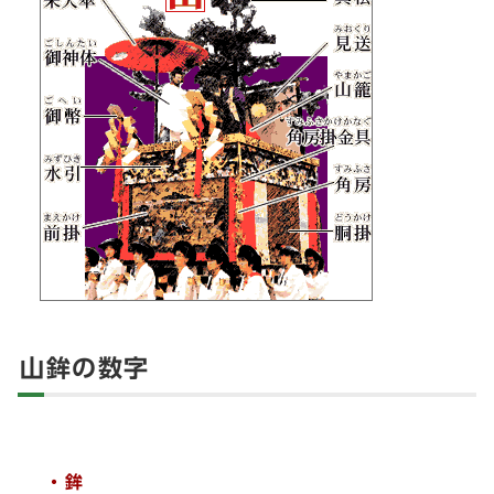
山鉾の数字
・鉾