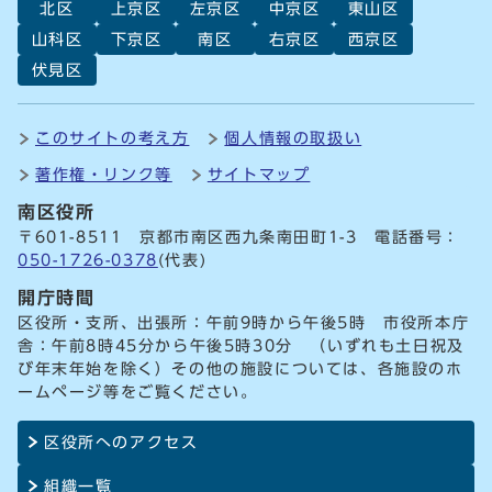
北区
上京区
左京区
中京区
東山区
山科区
下京区
南区
右京区
西京区
伏見区
このサイトの考え方
個人情報の取扱い
著作権・リンク等
サイトマップ
南区役所
〒601-8511 京都市南区西九条南田町1-3 電話番号：
050-1726-0378
(代表)
開庁時間
区役所・支所、出張所：午前9時から午後5時 市役所本庁
舎：午前8時45分から午後5時30分 （いずれも土日祝及
び年末年始を除く）その他の施設については、各施設のホ
ームページ等をご覧ください。
区役所へのアクセス
組織一覧