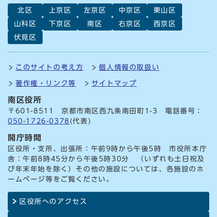
北区
上京区
左京区
中京区
東山区
山科区
下京区
南区
右京区
西京区
伏見区
このサイトの考え方
個人情報の取扱い
著作権・リンク等
サイトマップ
南区役所
〒601-8511 京都市南区西九条南田町1-3 電話番号：
050-1726-0378
(代表)
開庁時間
区役所・支所、出張所：午前9時から午後5時 市役所本庁
舎：午前8時45分から午後5時30分 （いずれも土日祝及
び年末年始を除く）その他の施設については、各施設のホ
ームページ等をご覧ください。
区役所へのアクセス