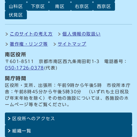
山科区
下京区
南区
右京区
西京区
伏見区
このサイトの考え方
個人情報の取扱い
著作権・リンク等
サイトマップ
南区役所
〒601-8511 京都市南区西九条南田町1-3 電話番号：
050-1726-0378
(代表)
開庁時間
区役所・支所、出張所：午前9時から午後5時 市役所本庁
舎：午前8時45分から午後5時30分 （いずれも土日祝及
び年末年始を除く）その他の施設については、各施設のホ
ームページ等をご覧ください。
区役所へのアクセス
組織一覧