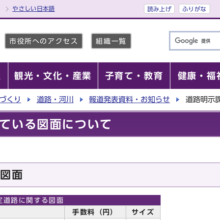
やさしい日本語
読み上げ
ふりがな
市役所へのアクセス
組織一覧
報
観光・文化・産業
子育て・教育
健康・福
づくり
道路・河川
報道発表資料・お知らせ
道路明示
ている図面について
る図面
定道路に関する図面
手数料（円）
サイズ