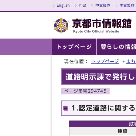
English
한글
中文簡体
中文繁體
トップページ
暮らしの情
現在位置：
トップページ
まち
道路明示課で発行し
ページ番号294745
1.認定道路に関す
認
種類