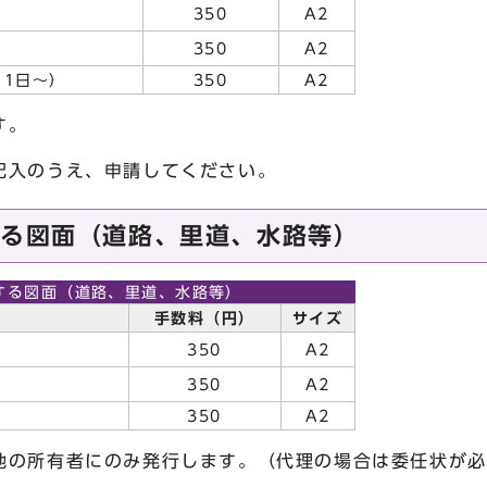
350
A2
350
A2
1日～）
350
A2
す。
記入のうえ、申請してください。
する図面（道路、里道、水路等）
する図面（道路、里道、水路等）
手数料（円）
サイズ
350
A2
350
A2
350
A2
地の所有者にのみ発行します。（代理の場合は委任状が必