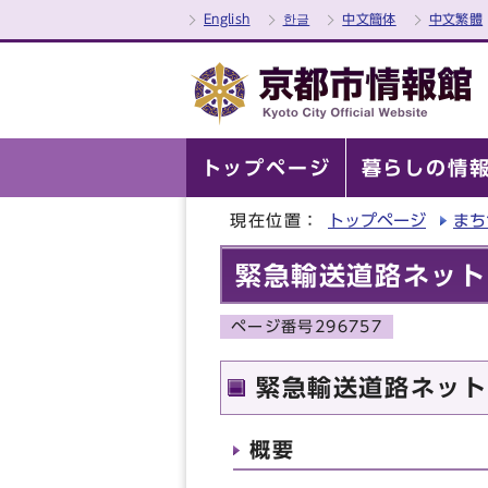
English
한글
中文簡体
中文繁體
トップページ
暮らしの情
現在位置：
トップページ
まち
緊急輸送道路ネット
ページ番号296757
緊急輸送道路ネット
概要