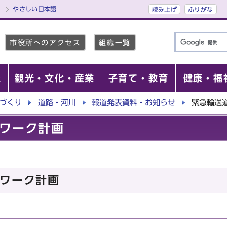
やさしい日本語
読み上げ
ふりがな
市役所へのアクセス
組織一覧
報
観光・文化・産業
子育て・教育
健康・福
づくり
道路・河川
報道発表資料・お知らせ
緊急輸送
ワーク計画
ワーク計画