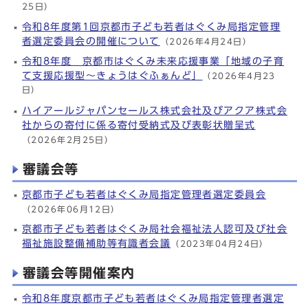
25日）
令和8年度第1回京都市子ども若者はぐくみ局指定管理
者選定委員会の開催について
（2026年4月24日）
令和8年度 京都市はぐくみ未来応援事業「地域の子育
て支援応援型～きょうはぐふぁんど」
（2026年4月23
日）
ハイアールジャパンセールス株式会社及びアクア株式会
社からの寄付に係る寄付受納式及び表彰状贈呈式
（2026年2月25日）
審議会等
京都市子ども若者はぐくみ局指定管理者選定委員会
（2026年06月12日）
京都市子ども若者はぐくみ局社会福祉法人認可及び社会
福祉施設整備補助等有識者会議
（2023年04月24日）
審議会等開催案内
令和8年度京都市子ども若者はぐくみ局指定管理者選定