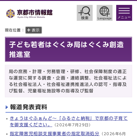
toggle
navigat
メニュー
現在位置：
表示
子ども若者はぐくみ局はぐくみ創造
推進室
局の庶務・計理・労務管理・研修、社会保障制度の適正
な運営に関する調査・企画・連絡調整、社会福祉法によ
る社会福祉法人・社会福祉連携推進法人の認可・指導及
び監督、児童福祉施設等の指導及び監督
報道発表資料
きょうはぐふぁんど～「ふるさと納税」で京都の子育て
を御支援ください。
（2026年7月29日）
指定障害児相談支援事業者の指定取消処分
（2026年6月