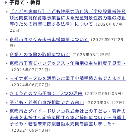
子育て・教育
【こども家庭庁】こども性暴力防止法（学校設置者等及
び民間教育保育等事業者による児童対象性暴力等の防止
等のための措置に関する法律）について
（2026年07月
22日）
京都市はぐくみ未来応援事業について
（2025年07月29
日）
企業との協働の取組について
（2025年03月25日）
京都市子育てインデックス～年齢別の主な制度早見表～
（2025年02月21日）
マイナポータルを活用した電子申請手続きもできます！
（2024年06月07日）
きょうとの安心子育て 7つの理由
（2023年05月05日）
子ども・若者自身が相談できる窓口
（2023年03月27日）
京都市とダイドードリンコ株式会社との子ども・若者の
未来を応援する施策に関する協定締結について～京都市
子ども・若者未来応援自動販売機を設置しました～
（2022年09月13日）