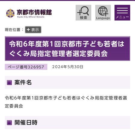
toggle
navigat
メニュー
現在位置：
表示
令和6年度第1回京都市子ども若者は
ぐくみ局指定管理者選定委員会
2024年5月30日
ページ番号326957
案件名
令和6年度第1回京都市子ども若者はぐくみ局指定管理者選
定委員会
開催日時