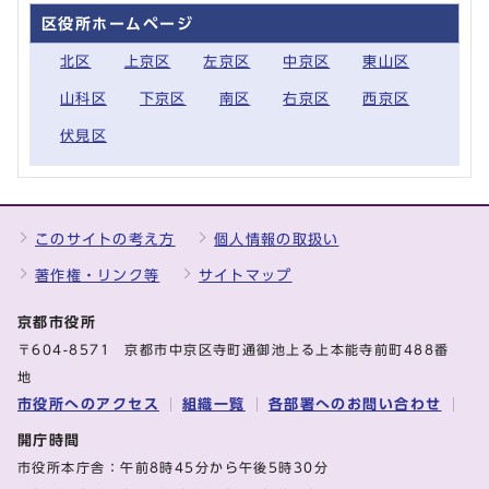
区役所ホームページ
北区
上京区
左京区
中京区
東山区
山科区
下京区
南区
右京区
西京区
伏見区
このサイトの考え方
個人情報の取扱い
著作権・リンク等
サイトマップ
京都市役所
〒604-8571 京都市中京区寺町通御池上る上本能寺前町488番
地
市役所へのアクセス
組織一覧
各部署へのお問い合わせ
開庁時間
市役所本庁舎：午前8時45分から午後5時30分