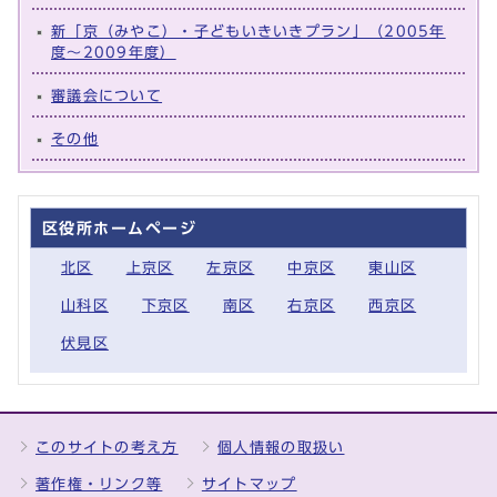
新「京（みやこ）・子どもいきいきプラン」（2005年
度～2009年度）
審議会について
その他
区役所ホームページ
北区
上京区
左京区
中京区
東山区
山科区
下京区
南区
右京区
西京区
伏見区
このサイトの考え方
個人情報の取扱い
著作権・リンク等
サイトマップ