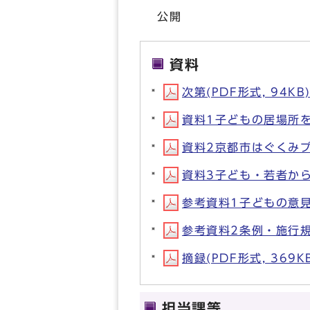
公開
資料
次第(PDF形式, 94KB
資料1子どもの居場所を
資料2京都市はぐくみプ
資料3子ども・若者からの
参考資料1子どもの意見
参考資料2条例・施行規則
摘録(PDF形式, 369K
担当課等