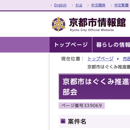
English
한글
中文簡体
中文繁體
トップページ
暮らしの情
現在位置：
トップページ
市
京都市はぐくみ推進
京都市はぐくみ推進
部会
ページ番号339069
案件名