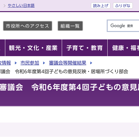
やさしい日本語
読み上げ
ふりがな
市役所へのアクセス
組織一覧
報
観光・文化・産業
子育て・教育
健康・福
政情報
市民参加
審議会等開催結果
審議会 令和6年度第4回子どもの意見反映・居場所づくり部会
審議会 令和6年度第4回子どもの意見