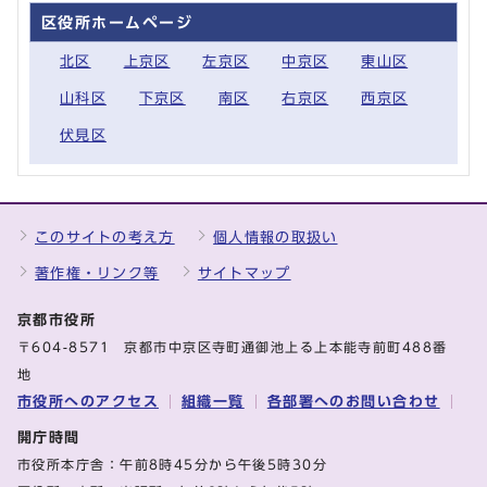
区役所ホームページ
北区
上京区
左京区
中京区
東山区
山科区
下京区
南区
右京区
西京区
伏見区
このサイトの考え方
個人情報の取扱い
著作権・リンク等
サイトマップ
京都市役所
〒604-8571 京都市中京区寺町通御池上る上本能寺前町488番
地
市役所へのアクセス
組織一覧
各部署へのお問い合わせ
開庁時間
市役所本庁舎：午前8時45分から午後5時30分