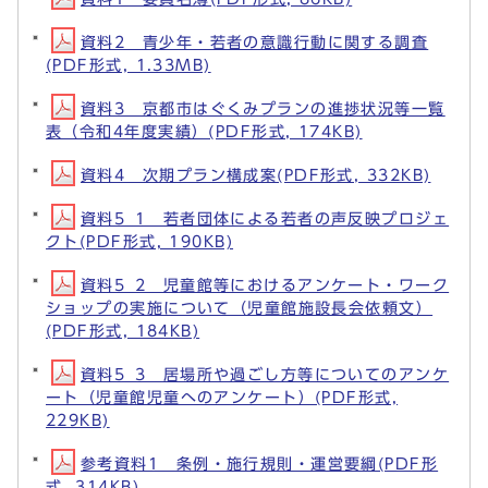
資料2 青少年・若者の意識行動に関する調査
(PDF形式, 1.33MB)
資料3 京都市はぐくみプランの進捗状況等一覧
表（令和4年度実績）(PDF形式, 174KB)
資料4 次期プラン構成案(PDF形式, 332KB)
資料5_1 若者団体による若者の声反映プロジェ
クト(PDF形式, 190KB)
資料5_2 児童館等におけるアンケート・ワーク
ショップの実施について（児童館施設長会依頼文）
(PDF形式, 184KB)
資料5_3 居場所や過ごし方等についてのアンケ
ート（児童館児童へのアンケート）(PDF形式,
229KB)
参考資料1 条例・施行規則・運営要綱(PDF形
式, 314KB)