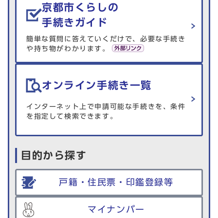
京都市くらしの
手続きガイド
簡単な質問に答えていくだけで、必要な手続き
や持ち物がわかります。
オンライン手続き一覧
インターネット上で申請可能な手続きを、条件
を指定して検索できます。
目的から探す
戸籍・住民票・印鑑登録等
マイナンバー