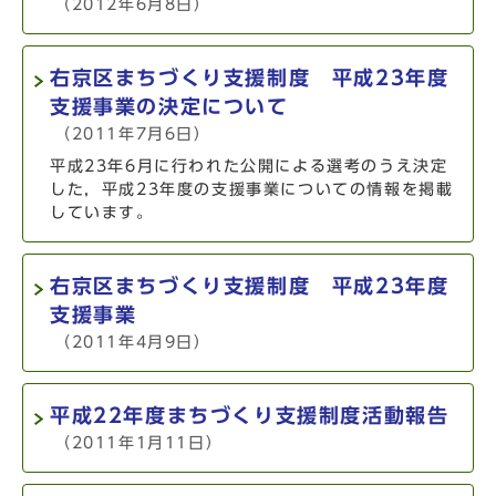
（2012年6月8日）
右京区まちづくり支援制度 平成23年度
支援事業の決定について
（2011年7月6日）
平成23年6月に行われた公開による選考のうえ決定
した，平成23年度の支援事業についての情報を掲載
しています。
右京区まちづくり支援制度 平成23年度
支援事業
（2011年4月9日）
平成22年度まちづくり支援制度活動報告
（2011年1月11日）