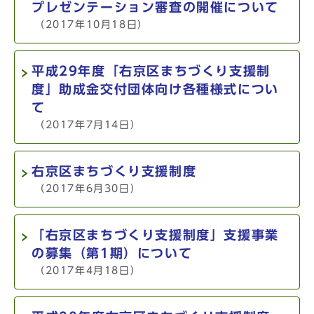
プレゼンテーション審査の開催について
（2017年10月18日）
平成29年度「右京区まちづくり支援制
度」助成金交付団体向け各種様式につい
て
（2017年7月14日）
右京区まちづくり支援制度
（2017年6月30日）
「右京区まちづくり支援制度」支援事業
の募集（第1期）について
（2017年4月18日）