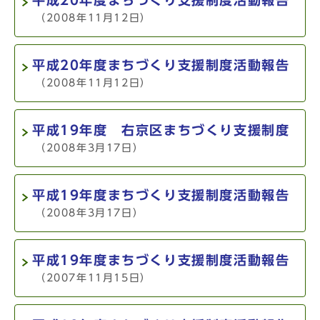
平成20年度まちづくり支援制度活動報告
（2008年11月12日）
平成20年度まちづくり支援制度活動報告
（2008年11月12日）
平成19年度 右京区まちづくり支援制度
（2008年3月17日）
平成19年度まちづくり支援制度活動報告
（2008年3月17日）
平成19年度まちづくり支援制度活動報告
（2007年11月15日）