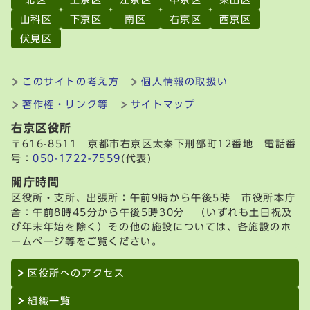
山科区
下京区
南区
右京区
西京区
伏見区
このサイトの考え方
個人情報の取扱い
著作権・リンク等
サイトマップ
右京区役所
〒616-8511 京都市右京区太秦下刑部町12番地 電話番
号：
050-1722-7559
(代表)
開庁時間
区役所・支所、出張所：午前9時から午後5時 市役所本庁
舎：午前8時45分から午後5時30分 （いずれも土日祝及
び年末年始を除く）その他の施設については、各施設のホ
ームページ等をご覧ください。
区役所へのアクセス
組織一覧