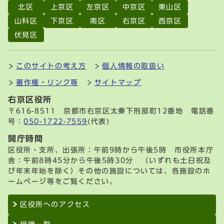
北区
上京区
左京区
中京区
東山区
山科区
下京区
南区
右京区
西京区
伏見区
このサイトの考え方
個人情報の取扱い
著作権・リンク等
サイトマップ
右京区役所
〒616-8511 京都市右京区太秦下刑部町12番地 電話番
号：
050-1722-7559
(代表)
開庁時間
区役所・支所、出張所：午前9時から午後5時 市役所本庁
舎：午前8時45分から午後5時30分 （いずれも土日祝及
び年末年始を除く）その他の施設については、各施設のホ
ームページ等をご覧ください。
区役所へのアクセス