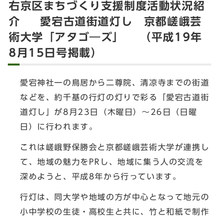
右京区まちづくり支援制度活動状況紹
介 愛宕古道街道灯し 京都嵯峨芸
術大学「アタゴ―ズ」 （平成19年
8月15日号掲載）
愛宕神社一の鳥居から二尊院、清凉寺までの街道
などを、約千基の行灯の灯りで彩る「愛宕古道街
道灯し」が8月23日（木曜日）～26日（日曜
日）に行われます。
これは嵯峨野保勝会と京都嵯峨芸術大学が連携し
て、地域の魅力をPRし、地域に集う人の交流を
深めようと、平成8年から行っています。
行灯は、同大学や地域の方が中心となって地元の
小中学校の生徒・高校生と共に、竹と和紙で制作