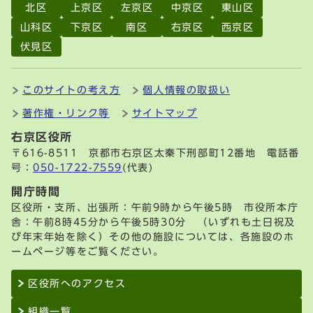
北区
上京区
左京区
中京区
東山区
山科区
下京区
南区
右京区
西京区
伏見区
このサイトの考え方
個人情報の取扱い
著作権・リンク等
サイトマップ
右京区役所
〒616-8511 京都市右京区太秦下刑部町12番地 電話番
号：
050-1722-7559
(代表)
開庁時間
区役所・支所、出張所：午前9時から午後5時 市役所本庁
舎：午前8時45分から午後5時30分 （いずれも土日祝及
び年末年始を除く）その他の施設については、各施設のホ
ームページ等をご覧ください。
区役所へのアクセス
組織一覧