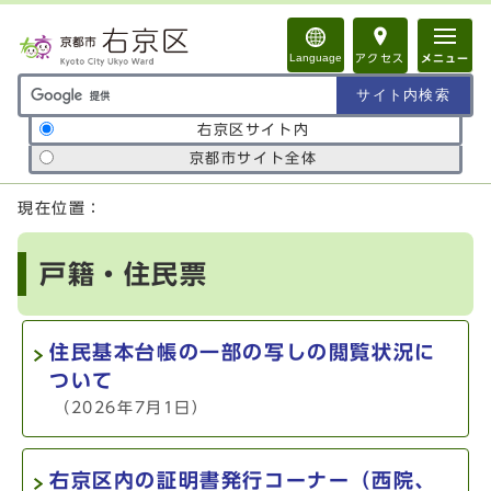
ページの先頭です
Language
アクセス
メニュー
サイト内検索の範囲
右京区サイト内
京都市サイト全体
ここから本文です
現在位置：
戸籍・住民票
住民基本台帳の一部の写しの閲覧状況に
ついて
（2026年7月1日）
右京区内の証明書発行コーナー（西院、