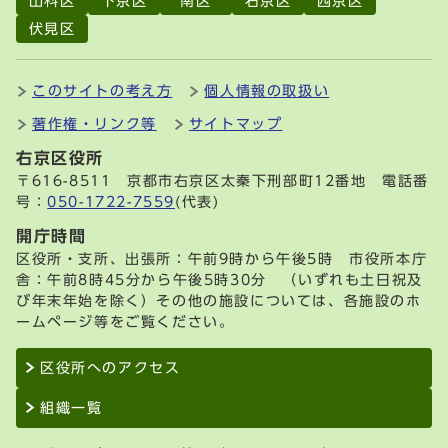
山科区
下京区
南区
右京区
西京区
伏見区
このサイトの考え方
個人情報の取扱い
著作権・リンク等
サイトマップ
右京区役所
〒616-8511 京都市右京区太秦下刑部町12番地 電話番
号：
050-1722-7559
(代表)
開庁時間
区役所・支所、出張所：午前9時から午後5時 市役所本庁
舎：午前8時45分から午後5時30分 （いずれも土日祝及
び年末年始を除く）その他の施設については、各施設のホ
ームページ等をご覧ください。
区役所へのアクセス
組織一覧