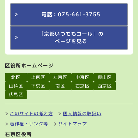
電話：075-661-3755
「京都いつでもコール」の
ページを見る
区役所ホームページ
北区
上京区
左京区
中京区
東山区
山科区
下京区
南区
右京区
西京区
伏見区
このサイトの考え方
個人情報の取扱い
著作権・リンク等
サイトマップ
右京区役所