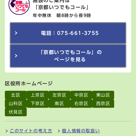
施設のご案内は
「京都いつでもコール」
年中無休 朝8時から夜9時
電話：075-661-3755
「京都いつでもコール」の
ページを見る
区役所ホームページ
北区
上京区
左京区
中京区
東山区
山科区
下京区
南区
右京区
西京区
伏見区
このサイトの考え方
個人情報の取扱い