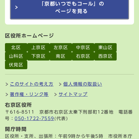
「京都いつでもコール」の
ページを見る
区役所ホームページ
北区
上京区
左京区
中京区
東山区
山科区
下京区
南区
右京区
西京区
伏見区
このサイトの考え方
個人情報の取扱い
著作権・リンク等
サイトマップ
右京区役所
〒616-8511 京都市右京区太秦下刑部町12番地 電話番
号：
050-1722-7559
(代表)
開庁時間
区役所・支所、出張所：午前9時から午後5時 市役所本庁