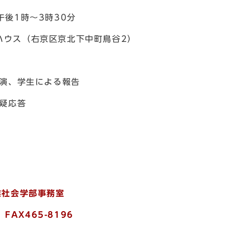
後1時～3時30分
ウス（右京区京北下中町鳥谷2）
演、学生による報告
疑応答
業社会学部事務室
FAX465-8196