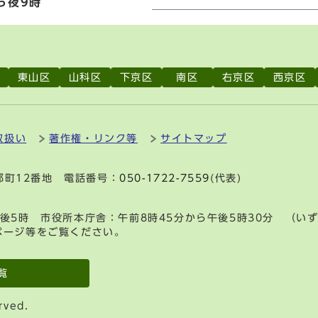
ら夜9時
東山区
山科区
下京区
南区
右京区
西京区
取扱い
著作権・リンク等
サイトマップ
刑部町12番地 電話番号：
050-1722-7559
(代表)
後5時 市役所本庁舎：午前8時45分から午後5時30分 （い
ページ等をご覧ください。
覧
rved.