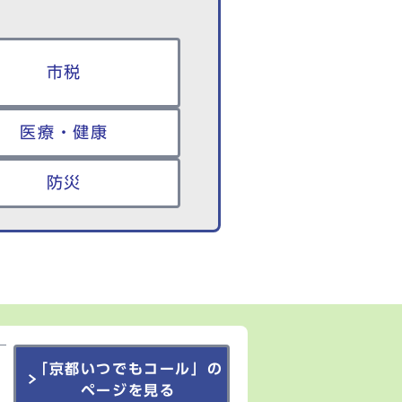
市税
医療・健康
防災
「京都いつでもコール」の
ページを見る