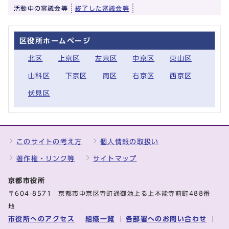
活動中の審議会等
終了した審議会等
区役所ホームページ
北区
上京区
左京区
中京区
東山区
山科区
下京区
南区
右京区
西京区
伏見区
このサイトの考え方
個人情報の取扱い
著作権・リンク等
サイトマップ
京都市役所
〒604-8571 京都市中京区寺町通御池上る上本能寺前町488番
地
市役所へのアクセス
組織一覧
各部署へのお問い合わせ