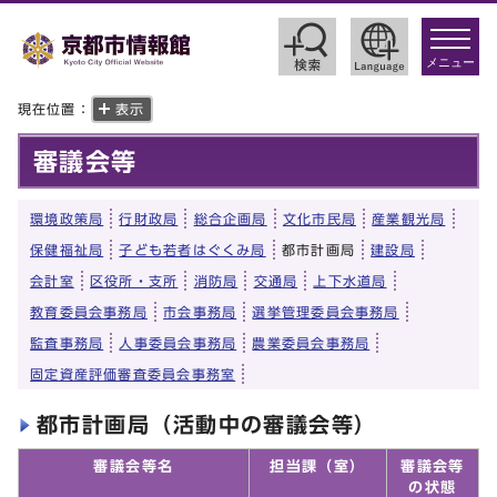
toggle
navigat
メニュー
現在位置：
表示
審議会等
環境政策局
行財政局
総合企画局
文化市民局
産業観光局
保健福祉局
子ども若者はぐくみ局
都市計画局
建設局
会計室
区役所・支所
消防局
交通局
上下水道局
教育委員会事務局
市会事務局
選挙管理委員会事務局
監査事務局
人事委員会事務局
農業委員会事務局
固定資産評価審査委員会事務室
都市計画局（活動中の審議会等）
審議会等名
担当課（室）
審議会等
の状態