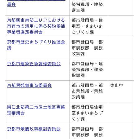
員会
築指導部・建築
審査課
京都駅東南部エリアにおける
都市計画局・住
市有地の活用に係る契約候補
宅室・すまいま
事業者選定委員会
ちづくり課
京都市歴史まちづくり推進会
都市計画局 都
議
市景観部 景観
政策課
京都市建築紛争調停委員会
都市計画局・建
築指導部・建築
指導課
京都景観賞審査委員会
都市計画局・都
休止中
市景観部・景観
政策課
崇仁北部第二地区土地区画整
都市計画局住宅
理審議会
室すまいまちづ
くり課
京都市景観政策検討委員会
都市計画局 都
市景観部 景観