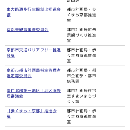
計画課
東大路通歩行空間創出推進会
都市計画局・歩
議
くまち京都推進
室
京都景観賞審査委員会
都市計画局広告
景観づくり推進
室
京都市交通バリアフリー推進
都市計画局・歩
会議
くまち京都推進
室
京都市都市計画局指定管理者
都市計画局・都
選定等委員会
市企画部・都市
総務課
崇仁北部第一地区土地区画整
都市計画局住宅
理審議会
室すまいまちづ
くり課
「歩くまち・京都」推進会
都市計画局・歩
議
くまち京都推進
室