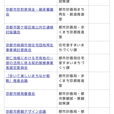
政策課
京都市京町家保全・継承審議
都市計画局まち
会
再生・創造推進
室
京都市雲ケ畑区域公共交通検
都市計画局・歩
討協議会
くまち京都推進
室
京都市桃陵市営住宅団地再生
住宅室すまいま
事業検討委員会
ちづくり課
崇仁地域における市有地の一
都市計画局住宅
部の活用に係る契約候補事業
室すまいまちづ
者選定委員会
くり課
「歩いて楽しいまちなか戦
都市計画局・歩
略」推進会議
くまち京都推進
室
京都市開発審査会
都市計画局・都
市景観部・景観
政策課
京都市景観デザイン会議
都市計画局・都