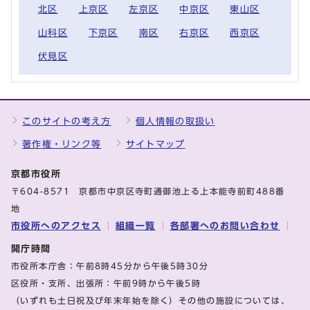
北区
上京区
左京区
中京区
東山区
山科区
下京区
南区
右京区
西京区
伏見区
このサイトの考え方
個人情報の取扱い
著作権・リンク等
サイトマップ
京都市役所
〒604-8571 京都市中京区寺町通御池上る上本能寺前町488番
地
市役所へのアクセス
組織一覧
各部署へのお問い合わせ
開庁時間
市役所本庁舎：午前8時45分から午後5時30分
区役所・支所、出張所：午前9時から午後5時
（いずれも土日祝及び年末年始を除く）その他の施設については、