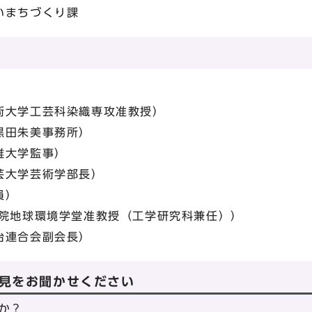
いまちづくり課
）
術大学工芸科染織専攻准教授）
黒田朱美事務所）
維大学監事）
芸大学芸術学部長）
員）
学院地球環境学堂准教授（工学研究科兼任））
治連合会副会長）
見をお聞かせください
か？