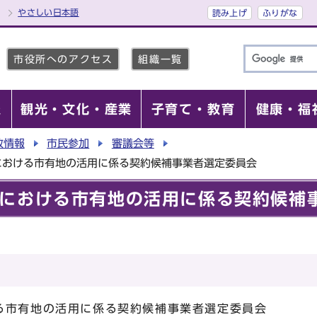
やさしい日本語
読み上げ
ふりがな
市役所へのアクセス
組織一覧
報
観光・文化・産業
子育て・教育
健康・福
政情報
市民参加
審議会等
における市有地の活用に係る契約候補事業者選定委員会
における市有地の活用に係る契約候補
る市有地の活用に係る契約候補事業者選定委員会