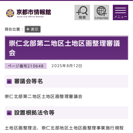
toggle
navigat
メニュー
現在位置：
表示
崇仁北部第二地区土地区画整理審議
会
2025年8月12日
ページ番号210648
審議会等名
崇仁北部第二地区土地区画整理審議会
設置根拠法令等
土地区画整理法、崇仁北部地区土地区画整理事業施行規程