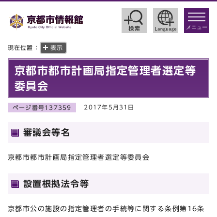
toggle
navigat
メニュー
現在位置：
表示
京都市都市計画局指定管理者選定等
委員会
2017年5月31日
ページ番号137359
審議会等名
京都市都市計画局指定管理者選定等委員会
設置根拠法令等
京都市公の施設の指定管理者の手続等に関する条例第16条