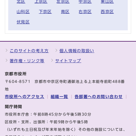
北区
上京区
左京区
中京区
東山区
山科区
下京区
南区
右京区
西京区
伏見区
このサイトの考え方
個人情報の取扱い
著作権・リンク等
サイトマップ
京都市役所
〒604-8571 京都市中京区寺町通御池上る上本能寺前町488番
地
市役所へのアクセス
組織一覧
各部署へのお問い合わせ
開庁時間
市役所本庁舎：午前8時45分から午後5時30分
区役所・支所、出張所：午前9時から午後5時
（いずれも土日祝及び年末年始を除く）その他の施設については、