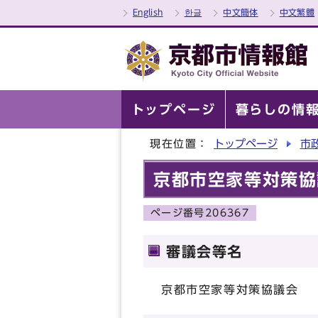
English
한글
中文簡体
中文繁體
トップページ
暮らしの情
現在位置：
トップページ
市
京都市空家等対策協
ページ番号206367
審議会等名
京都市空家等対策協議会