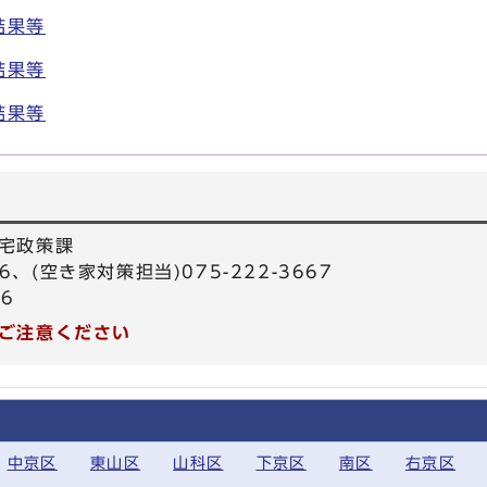
結果等
結果等
結果等
宅政策課
66、(空き家対策担当)075-222-3667
26
ご注意ください
中京区
東山区
山科区
下京区
南区
右京区