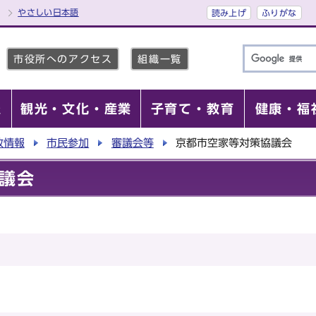
やさしい日本語
読み上げ
ふりがな
市役所へのアクセス
組織一覧
報
観光・文化・産業
子育て・教育
健康・福
政情報
市民参加
審議会等
京都市空家等対策協議会
議会