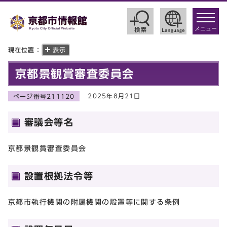
toggle
navigat
メニュー
現在位置：
表示
京都景観賞審査委員会
2025年8月21日
ページ番号211120
審議会等名
京都景観賞審査委員会
設置根拠法令等
京都市執行機関の附属機関の設置等に関する条例