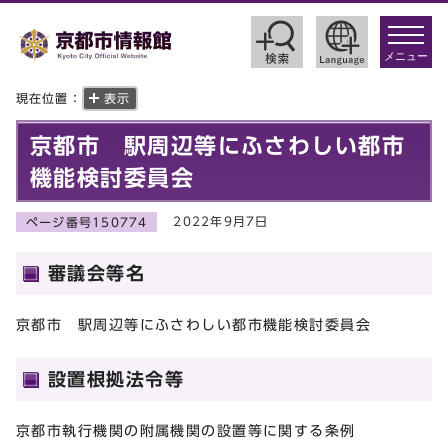
toggle
navigat
メニュー
現在位置：
表示
京都市 駅周辺等にふさわしい都市
機能検討委員会
2022年9月7日
ページ番号150774
審議会等名
京都市 駅周辺等にふさわしい都市機能検討委員会
設置根拠法令等
京都市執行機関の附属機関の設置等に関する条例