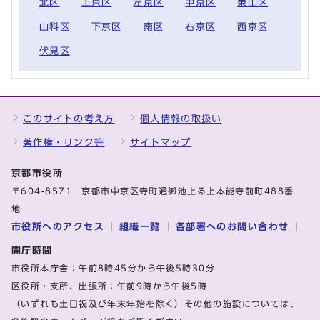
北区
上京区
左京区
中京区
東山区
山科区
下京区
南区
右京区
西京区
伏見区
このサイトの考え方
個人情報の取扱い
著作権・リンク等
サイトマップ
京都市役所
〒604-8571 京都市中京区寺町通御池上る上本能寺前町488番
地
市役所へのアクセス
組織一覧
各部署へのお問い合わせ
開庁時間
市役所本庁舎：午前8時45分から午後5時30分
区役所・支所、出張所：午前9時から午後5時
（いずれも土日祝及び年末年始を除く）その他の施設については、