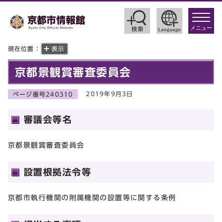
toggle
navigat
メニュー
現在位置：
表示
京都景観賞審査委員会
2019年9月3日
ページ番号240310
審議会等名
京都景観賞審査委員会
設置根拠法令等
京都市執行機関の附属機関の設置等に関する条例