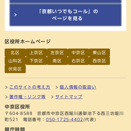
「京都いつでもコール」の
ページを見る
区役所ホームページ
北区
上京区
左京区
中京区
東山区
山科区
下京区
南区
右京区
西京区
伏見区
このサイトの考え方
個人情報の取扱い
著作権・リンク等
サイトマップ
中京区役所
〒604-8588 京都市中京区西堀川通御池下る西三坊堀川
町521 電話番号：
050-1725-4402
(代表)
開庁時間